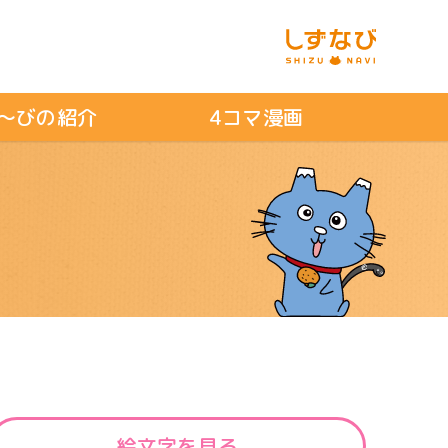
～びの紹介
4コマ漫画
絵文字
を見る